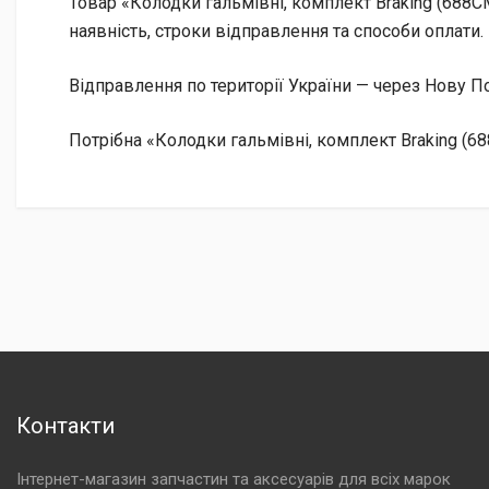
Товар «Колодки гальмівні, комплект Braking (688C
наявність, строки відправлення та способи оплати.
Відправлення по території України — через Нову
Потрібна «Колодки гальмівні, комплект Braking (6
Контакти
Інтернет-магазин запчастин та аксесуарів для всіх марок