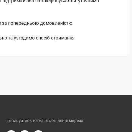
аті підтримки або зателефонувавши: уточнимо
із за попередньою домовленістю.
вно та узгодимо спосіб отримання.
Підписуйтесь на наші соціальні мережі