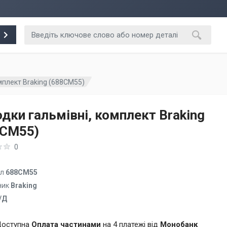
мплект Braking (688CM55)
дки гальмівні, комплект Braking
8CM55)
0
ул
688CM55
ник
Braking
/Д
оступна
Оплата частинами
на 4 платежі від
Монобанк