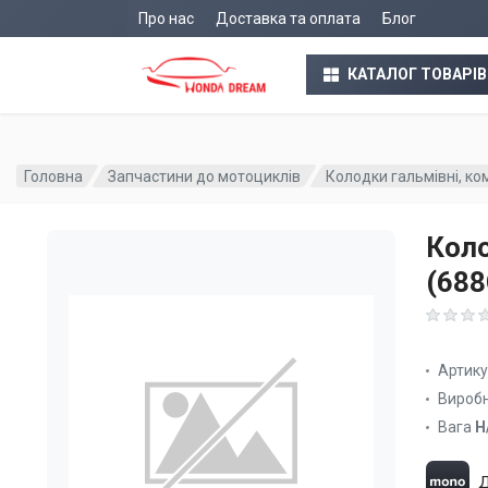
Про нас
Доставка та оплата
Блог
КАТАЛОГ ТОВАРІВ
Головна
Запчастини до мотоциклів
Колодки гальмівні, ко
Коло
(68
Артик
Вироб
Вага
Н
Д