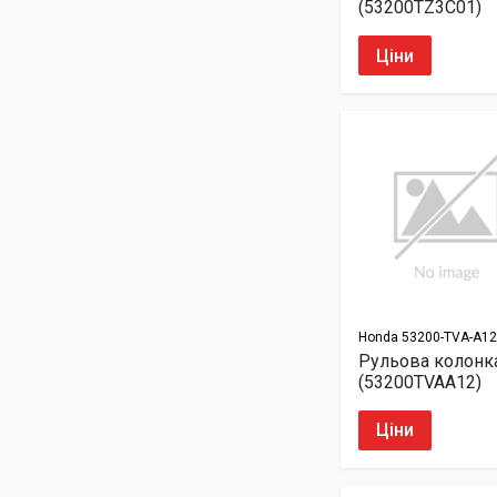
(53200TZ3C01)
Ціни
Honda
53200-TVA-A12
Рульова колонк
(53200TVAA12)
Ціни