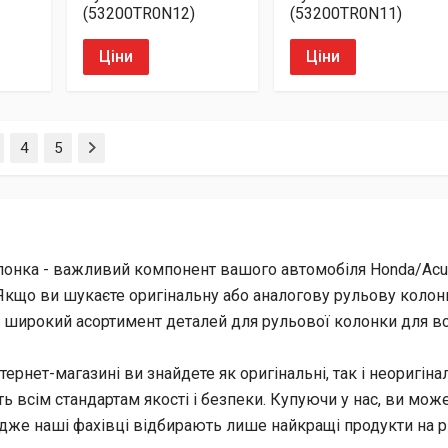
(53200TR0N12)
(53200TR0N11)
Ціни
Ціни
4
5
онка - важливий компонент вашого автомобіля Honda/Acura
Якщо ви шукаєте оригінальну або аналогову рульову колонк
широкий асортимент деталей для рульової колонки для вс
тернет-магазині ви знайдете як оригінальні, так і неоригіна
ь всім стандартам якості і безпеки. Купуючи у нас, ви може
адже наші фахівці відбирають лише найкращі продукти на р