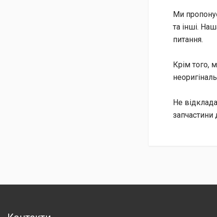
Ми пропонує
та інші. На
питання.
Крім того, м
неоригіналь
Не відклада
запчастини 