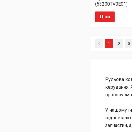
(53200TV0E01)
Ціни
(current)
1
2
3
Рульова кол
керування. 
пропонуємо 
У нашому ін
відповідают
запчастин, 