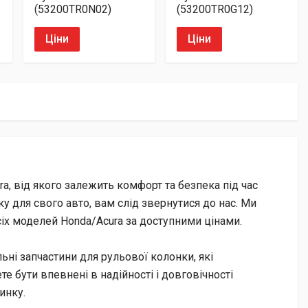
(53200TR0N02)
(53200TR0G12)
Ціни
Ціни
, від якого залежить комфорт та безпека під час
у для свого авто, вам слід звернутися до нас. Ми
іх моделей Honda/Acura за доступними цінами.
льні запчастини для рульової колонки, які
те бути впевнені в надійності і довговічності
инку.