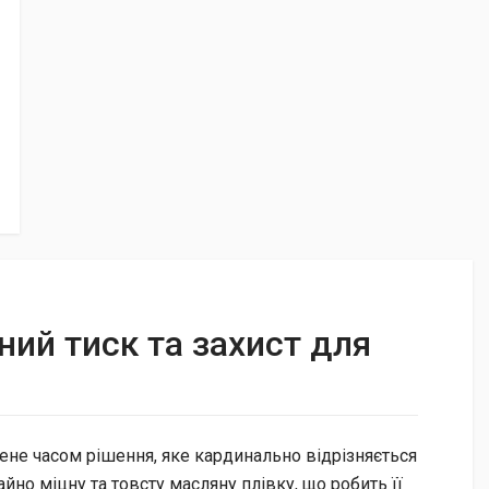
l
ий тиск та захист для
ене часом рішення, яке кардинально відрізняється
йно міцну та товсту масляну плівку, що робить її