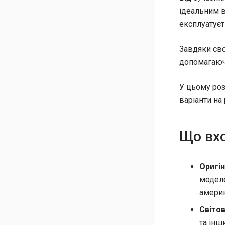
ідеальним в
експлуатуєт
Завдяки сво
допомагаючи
У цьому роз
варіанти на 
Що вхо
Оригін
моделе
америк
Світов
та інш