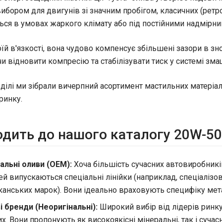
ибором для двигунів зі значним пробігом, класичних (ретро)
ься в умовах жаркого клімату або під постійними надмірн
їй в'язкості, вона чудово компенсує збільшені зазори в з
 відновити компресію та стабілізувати тиск у системі зма
ділі ми зібрали вичерпний асортимент мастильних матеріа
ринку.
дить до нашого каталогу 20W-50
альні оливи (OEM):
Хоча більшість сучасних автовиробникі
й випускаються спеціальні лінійки (наприклад, спеціалізов
анських марок). Вони ідеально враховують специфіку мета
і бренди (Неоригінальні):
Широкий вибір від лідерів ринку
их. Вони пропонують як високоякісні мінеральні, так і сучас