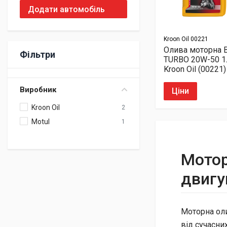
Додати автомобіль
Kroon Oil
00221
Олива моторна B
Фільтри
TURBO 20W-50 1
Kroon Oil (00221)
Виробник
Ціни
Kroon Oil
2
Motul
1
Мотор
двигу
Моторна оли
від сучасни