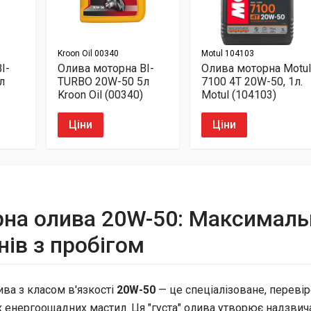
Kroon Oil
00340
Motul
104103
I-
Олива моторна BI-
Олива моторна Motu
л
TURBO 20W-50 5л
7100 4T 20W-50, 1л.
Kroon Oil (00340)
Motul (104103)
Ціни
Ціни
на олива 20W-50: Максимальн
нів з пробігом
ва з класом в'язкості
20W-50
— це спеціалізоване, перевір
х енергоощадних мастил. Ця "густа" олива утворює надзвича