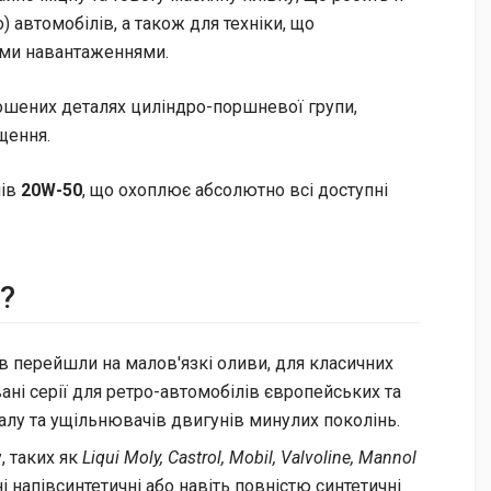
 автомобілів, а також для техніки, що
ими навантаженнями.
ношених деталях циліндро-поршневої групи,
щення.
лів
20W-50
, що охоплює абсолютно всі доступні
?
в перейшли на малов'язкі оливи, для класичних
ані серії для ретро-автомобілів європейських та
лу та ущільнювачів двигунів минулих поколінь.
, таких як
Liqui Moly, Castrol, Mobil, Valvoline, Mannol
ні напівсинтетичні або навіть повністю синтетичні