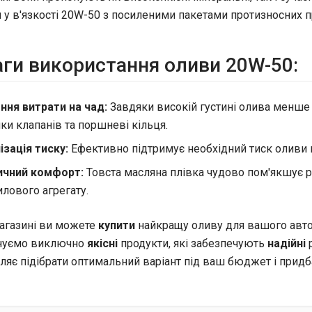
 у в'язкості 20W-50 з посиленими пакетами протизносних п
ги використання оливи 20W-50:
ння витрати на чад:
Завдяки високій густині олива менше
ки клапанів та поршневі кільця.
ізація тиску:
Ефективно підтримує необхідний тиск оливи н
ичний комфорт:
Товста масляна плівка чудово пом'якшує 
лового агрегату.
агазині ви можете
купити
найкращу оливу для вашого авто
нуємо виключно
якісні
продукти, які забезпечують
надійні
р
ляє підібрати оптимальний варіант під ваш бюджет і придб