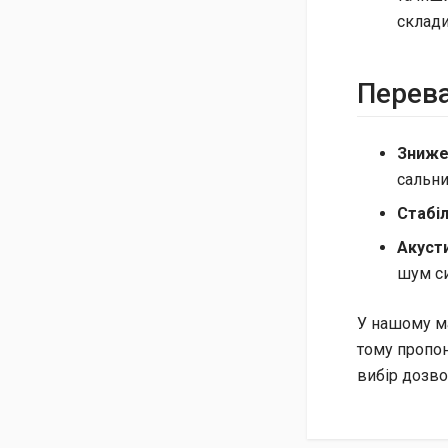
склади
Перева
Зниже
сальни
Стабіл
Акуст
шум си
У нашому м
тому пропо
вибір дозво