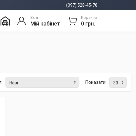
(097) 528-45-78
Вхід
Корзина
Мій кабінет
0 грн.
я:
Показати: