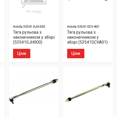
Honda
53541-SJH-000
Honda
53541-SCV-A01
Тяга рульова з
Тяга рульова з
накінечником у зборі
наконечником у
(53541SJH000)
зборі (53541SCVA01)
Ціни
Ціни