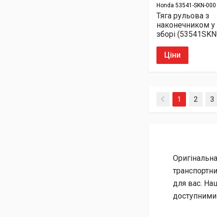
Honda
53541-SKN-000
Тяга рульова з
наконечником у
зборі (53541SKN
Ціни
(current)
1
2
3
Оригінальна
транспортни
для вас. На
доступними