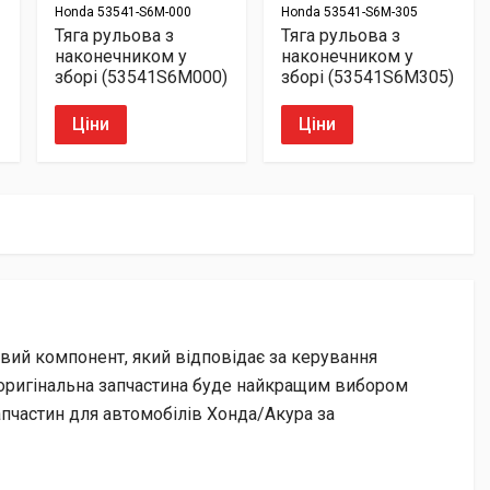
Honda
53541-S6M-000
Honda
53541-S6M-305
Тяга рульова з
Тяга рульова з
наконечником у
наконечником у
зборі (53541S6M000)
зборі (53541S6M305)
Ціни
Ціни
вий компонент, який відповідає за керування
о оригінальна запчастина буде найкращим вибором
апчастин для автомобілів Хонда/Акура за