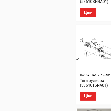
(53610SNRA01)
Ціни
Honda
53610-T6N-A01
Тяга рульова
(53610T6NA01)
Ціни