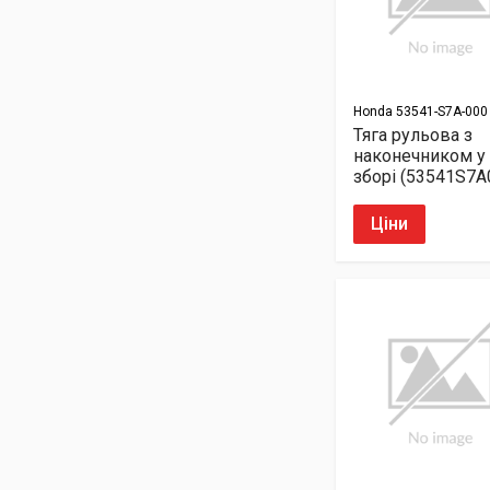
Honda
53541-S7A-000
Тяга рульова з
наконечником у
зборі (53541S7A
Ціни