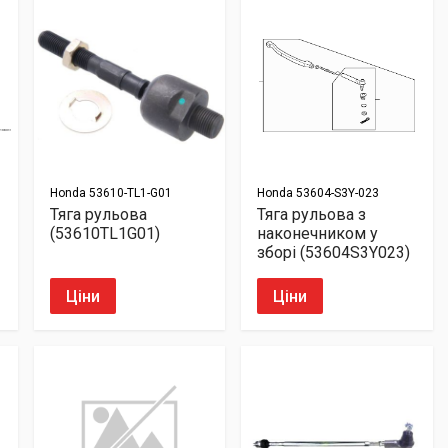
Honda
53610-TL1-G01
Honda
53604-S3Y-023
Тяга рульова
Тяга рульова з
(53610TL1G01)
наконечником у
зборі (53604S3Y023)
Ціни
Ціни