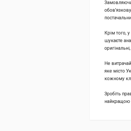
Замовляючи 
обов'язкову
постачальни
Крім того, у
шукаєте ана
оригінальні,
Не витрачай
яке місто У
кожному клі
Зробіть пра
найкращою 