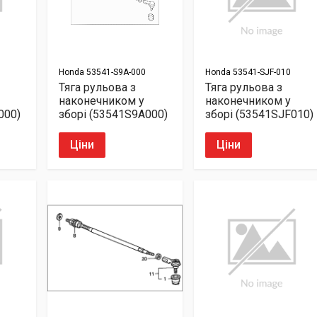
Honda
53541-S9A-000
Honda
53541-SJF-010
Тяга рульова з
Тяга рульова з
наконечником у
наконечником у
000)
зборі (53541S9A000)
зборі (53541SJF010)
Ціни
Ціни