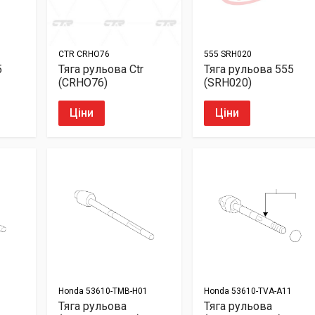
CTR
CRHO76
555
SRH020
5
Тяга рульова Ctr
Тяга рульова 555
(CRHO76)
(SRH020)
Ціни
Ціни
Honda
53610-TMB-H01
Honda
53610-TVA-A11
Тяга рульова
Тяга рульова