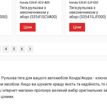
Honda
53541-SCV-A00
Honda
53541-SJF-000
Тяга рульова з
Тяга рульова з
наконечником у
наконечником у
000)
зборі (53541SCVA00)
зборі (53541SJF000)
Ціни
Ціни
4
5
6
 Рульова тяга для вашого автомобіля Хонда/Акура - ключо
м засобом. Якщо ви шукаєте кращу якість та надійність, т
ш інтернет-магазин пропонує великий вибір оригінальних з
 цінами.