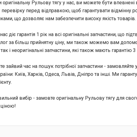
оригінальну Рульову тягу у нас, ви можете бути впевнені в
 перевірку перед відправкою, щоб гарантувати відмінну р
ками, що дозволяє нам забезпечити високу якість товарів.
 нас діє гарантія 1 рік на всі оригінальні запчастини, що пі
лог за більш прийнятну ціну, ми також можемо вам допомо
 так і неоригінальні запчастини, які також мають гарантію 3 
те зайвий час на пошук потрібної запчастини - замовляйте у
країни: Київ, Харків, Одеса, Львів, Дніпро та інші. Ми гар
єнту.
вильний вибір - замовте оригінальну Рульову тягу для сво
ціною!