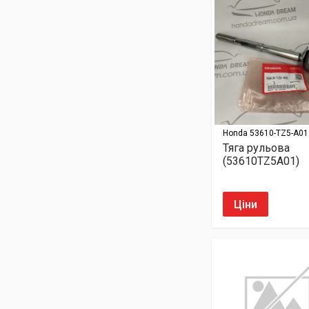
Honda
53610-TZ5-A01
Тяга рульова
(53610TZ5A01)
Ціни