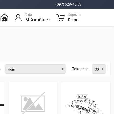
(097) 528-45-78
Вхід
Корзина
Мій кабінет
0 грн.
я:
Показати: