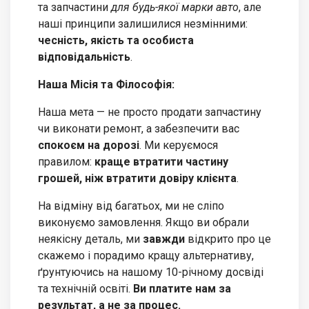
та запчастини
для будь-якої марки авто
, але
наші принципи залишилися незмінними:
чесність, якість та особиста
відповідальність
.
Наша Місія та Філософія:
Наша мета — не просто продати запчастину
чи виконати ремонт, а забезпечити вас
спокоєм на дорозі
. Ми керуємося
правилом:
краще втратити частину
грошей, ніж втратити довіру клієнта
.
На відміну від багатьох, ми не сліпо
виконуємо замовлення. Якщо ви обрали
неякісну деталь, ми
завжди
відкрито про це
скажемо і порадимо кращу альтернативу,
ґрунтуючись на нашому 10-річному досвіді
та технічній освіті.
Ви платите нам за
результат, а не за процес.