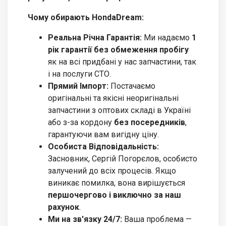
Чому обирають HondaDream:
Реальна Річна Гарантія:
Ми надаємо
1
рік гарантії без обмеження пробігу
як на всі придбані у нас запчастини, так
і на послуги СТО.
Прямий Імпорт:
Постачаємо
оригінальні та якісні неоригінальні
запчастини з оптових складі в Україні
або з-за кордону
без посередників
,
гарантуючи вам вигідну ціну.
Особиста Відповідальність:
Засновник, Сергій Погорєлов, особисто
залучений до всіх процесів. Якщо
виникає помилка, вона вирішується
першочергово і виключно за наш
рахунок
.
Ми на зв'язку 24/7:
Ваша проблема —