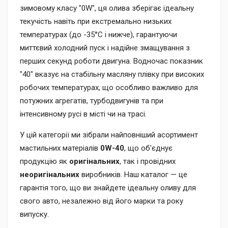
зимовому класу "0W", ця олива зберігає ідеальну
текучість навіть при екстремально низьких
температурах (до -35°C і нижче), гарантуючи
миттєвий холодний пуск і надійне змащування з
перших секунд роботи двигуна. Водночас показник
"40" вказує на стабільну масляну плівку при високих
робочих температурах, що особливо важливо для
потужних агрегатів, турбодвигунів та при
інтенсивному русі в місті чи на трасі.
У цій категорії ми зібрали найповніший асортимент
мастильних матеріалів
0W-40
, що об'єднує
продукцію як
оригінальних
, так і провідних
неоригінальних
виробників. Наш каталог — це
гарантія того, що ви знайдете ідеальну оливу для
свого авто, незалежно від його марки та року
випуску.