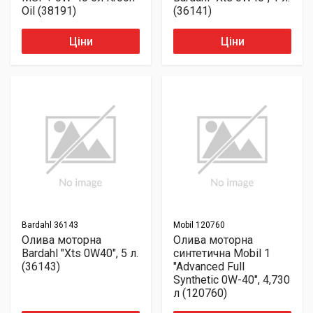
Oil (38191)
(36141)
Ціни
Ціни
Bardahl
36143
Mobil
120760
Олива моторна
Олива моторна
Bardahl "Xts 0W40", 5 л.
синтетична Mobil 1
(36143)
"Advanced Full
Synthetic 0W-40", 4,730
л (120760)