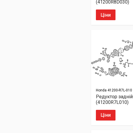
(41200R8D030)
Ціни
Honda
41200-R7L-010
Редуктор задній
(41200R7L010)
Ціни