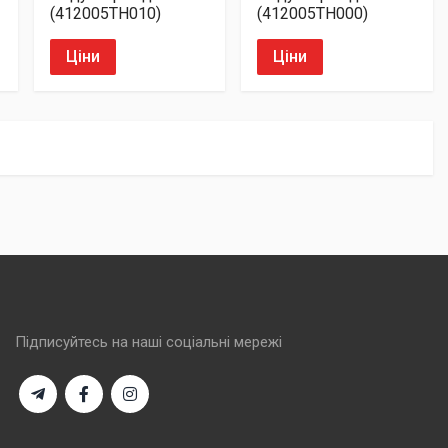
(412005TH010)
(412005TH000)
Ціни
Ціни
Підписуйтесь на наші соціальні мережі