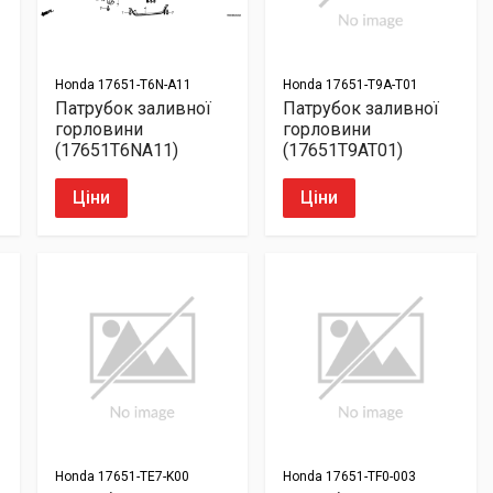
Honda
17651-T6N-A11
Honda
17651-T9A-T01
Патрубок заливної
Патрубок заливної
горловини
горловини
(17651T6NA11)
(17651T9AT01)
Ціни
Ціни
Honda
17651-TE7-K00
Honda
17651-TF0-003