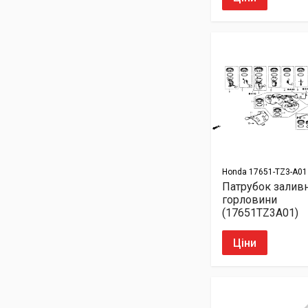
Honda
17651-TZ3-A01
Патрубок залив
горловини
(17651TZ3A01)
Ціни