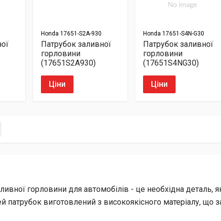
Honda
17651-S2A-930
Honda
17651-S4N-G30
ної
Патрубок заливної
Патрубок заливної
горловини
горловини
(17651S2A930)
(17651S4NG30)
Ціни
Ціни
ливної горловини для автомобілів - це необхідна деталь, 
й патрубок виготовлений з високоякісного матеріалу, що заб