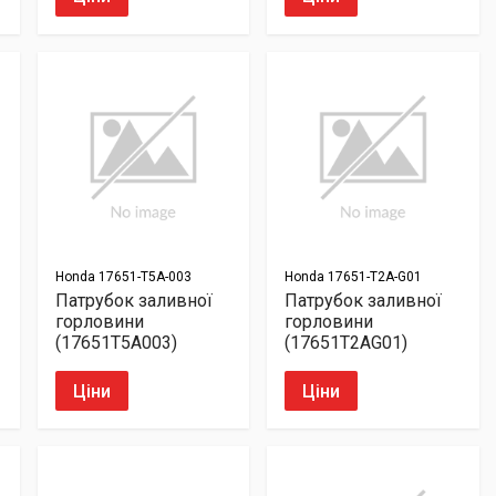
Honda
17651-T5A-003
Honda
17651-T2A-G01
Патрубок заливної
Патрубок заливної
горловини
горловини
(17651T5A003)
(17651T2AG01)
Ціни
Ціни