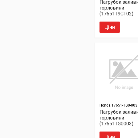
Патрубок залив
горловини
(17651T9CT02)
Ціни
Honda
17651-TG0-003
Патрубок залив
горловини
(17651TG0003)
Ціни