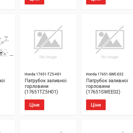
Honda
17651-TZ5-H01
Honda
17651-SWE-E02
ної
Патрубок заливної
Патрубок заливної
горловини
горловини
(17651TZ5H01)
(17651SWEE02)
Ціни
Ціни