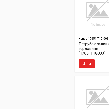
Honda
17651-T1G-003
Патрубок залив
горловини
(17651T1G003)
Ціни