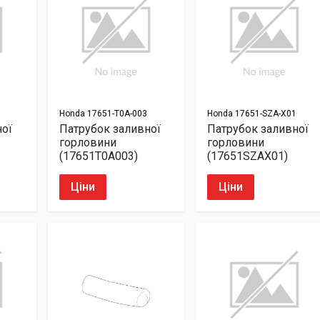
Honda
17651-T0A-003
Honda
17651-SZA-X01
ної
Патрубок заливної
Патрубок заливної
горловини
горловини
(17651T0A003)
(17651SZAX01)
Ціни
Ціни