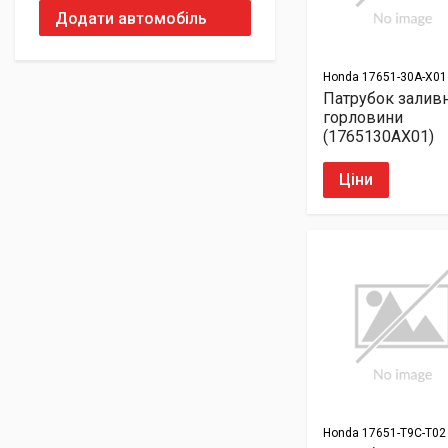
Додати автомобіль
Honda
17651-30A-X01
Патрубок залив
горловини
(1765130AX01)
Ціни
Honda
17651-T9C-T02