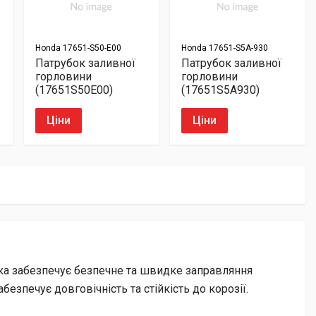
Honda
17651-S50-E00
Honda
17651-S5A-930
Патрубок заливної
Патрубок заливної
горловини
горловини
(17651S50E00)
(17651S5A930)
Ціни
Ціни
яка забезпечує безпечне та швидке заправляння
езпечує довговічність та стійкість до корозії.