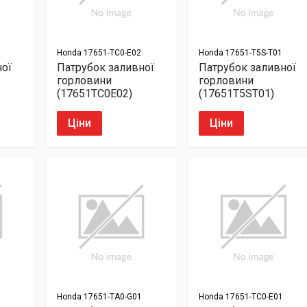
Honda
17651-TC0-E02
Honda
17651-T5S-T01
ної
Патрубок заливної
Патрубок заливної
горловини
горловини
(17651TC0E02)
(17651T5ST01)
Ціни
Ціни
Honda
17651-TA0-G01
Honda
17651-TC0-E01