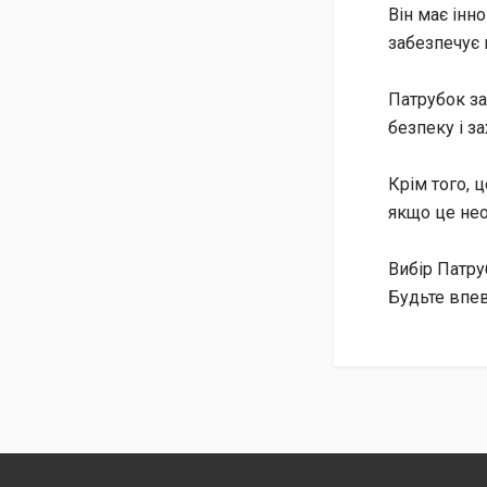
Він має інн
забезпечує 
Патрубок за
безпеку і з
Крім того, 
якщо це нео
Вибір Патру
Будьте впевн