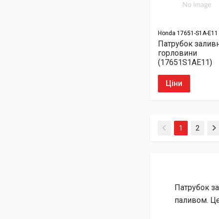
Honda
17651-S1A-E11
Патрубок залив
горловини
(17651S1AE11)
Ціни
(current)
1
2
Патрубок за
паливом. Це