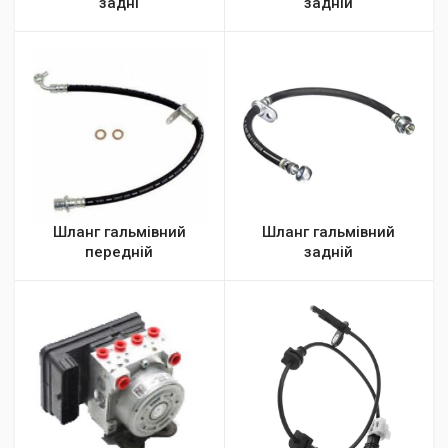
задні
задній
Шланг гальмівний
Шланг гальмівний
передній
задній