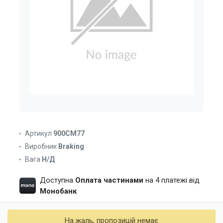
Артикул
900CM77
Виробник
Braking
Вага
Н/Д
Доступна
Оплата частинами
на 4 платежі від
Монобанк
На жаль, пропозицій немає