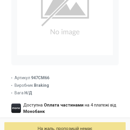
Артикул
947CM66
Виробник
Braking
Вага
Н/Д
Доступна
Оплата частинами
на 4 платежі від
Монобанк
На жаль, пропозицій немає