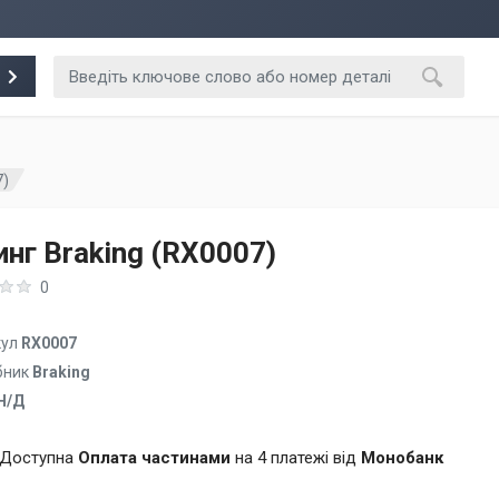
7)
инг Braking (RX0007)
0
кул
RX0007
бник
Braking
Н/Д
Доступна
Оплата частинами
на 4 платежі від
Монобанк