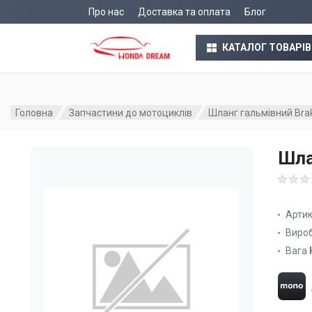
Про нас
Доставка та оплата
Блог
КАТАЛОГ ТОВАРІВ
Головна
Запчастини до мотоциклів
Шланг гальмівний Bra
Шла
Арти
Виро
Вага