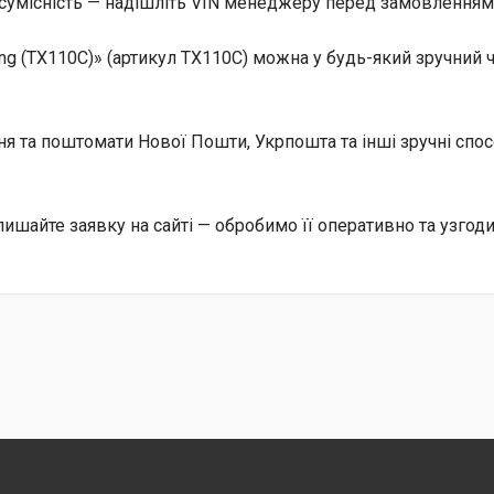
сумісність — надішліть VIN менеджеру перед замовленням, 
g (TX110C)» (артикул TX110C) можна у будь-який зручний ч
ння та поштомати Нової Пошти, Укрпошта та інші зручні сп
лишайте заявку на сайті — обробимо її оперативно та узгод