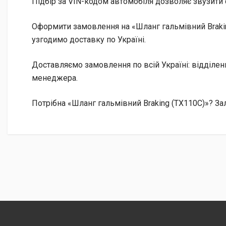
Підбір за VIN-кодом автомобіля дозволяє звузити 
Оформити замовлення на «Шланг гальмівний Brakin
узгодимо доставку по Україні.
Доставляємо замовлення по всій Україні: відділе
менеджера.
Потрібна «Шланг гальмівний Braking (TX110C)»? За