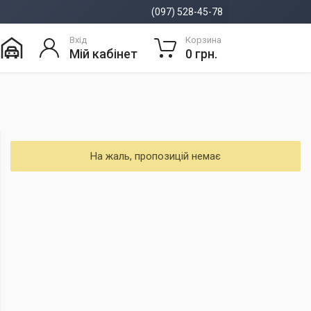
(097) 528-45-78
Вхід
Корзина
Мій кабінет
0 грн.
На жаль, пропозицій немає