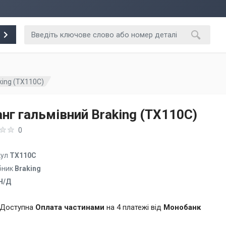
king (TX110C)
нг гальмівний Braking (TX110C)
0
кул
TX110C
бник
Braking
Н/Д
Доступна
Оплата частинами
на 4 платежі від
Монобанк