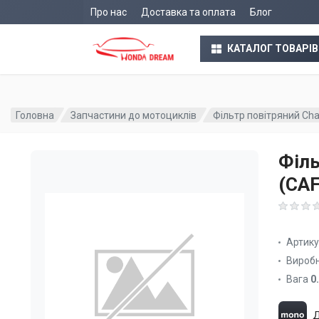
Про нас
Доставка та оплата
Блог
КАТАЛОГ ТОВАРІВ
Головна
Запчастини до мотоциклів
Фільтр повітряний Ch
Філь
(CAF
Артик
Вироб
Вага
0
Д