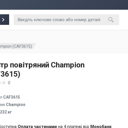
ampion (CAF3615)
тр повітряний Champion
3615)
0
ул
CAF3615
ник
Champion
.232 кг
оступна
Оплата частинами
на 4 платежі від
Монобанк