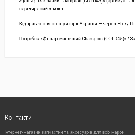
«Фільтр масляний Champion (COF045)» (артикул CO
перевірений аналог.
Відправлення по території України — через Нову
Потрібна «Фільтр масляний Champion (COF045)»? За
Контакти
Інтернет-магазин запчастин та аксесуарів для всіх марок