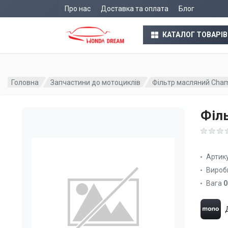
Про нас
Доставка та оплата
Блог
КАТАЛОГ ТОВАРІВ
Головна
Запчастини до мотоциклів
Фільтр масляний Cham
Філ
Артик
Вироб
Вага
0