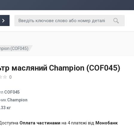
pion (COF045)
ьтр масляний Champion (COF045)
0
ул
COF045
ник
Champion
.33 кг
Доступна
Оплата частинами
на 4 платежі від
Монобанк