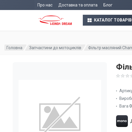
Про нас
Доставка та оплата
Блог
КАТАЛОГ ТОВАРІВ
Головна
Запчастини до мотоциклів
Фільтр масляний Cham
Філ
Артик
Вироб
Вага
0