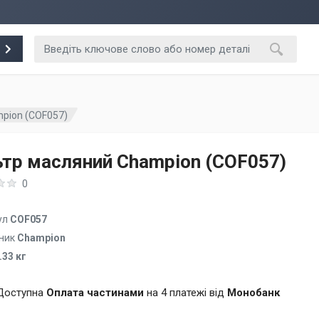
pion (COF057)
ьтр масляний Champion (COF057)
0
ул
COF057
ник
Champion
.33 кг
Доступна
Оплата частинами
на 4 платежі від
Монобанк