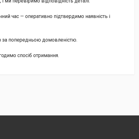
і ми перевіримо відповідність деталі.
чний час — оперативно підтвердимо наявність і
із за попередньою домовленістю.
згодимо спосіб отримання.