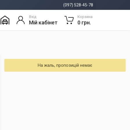
(097) 528-45-78
Вхід
Корзина
Мій кабінет
0 грн.
На жаль, пропозицій немає