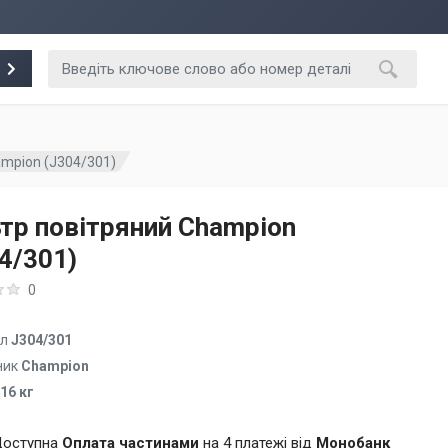
ampion (J304/301)
тр повітряний Champion
4/301)
0
ул
J304/301
ник
Champion
.16 кг
оступна
Оплата частинами
на 4 платежі від
Монобанк