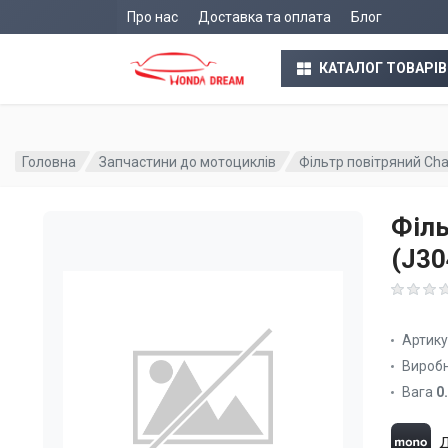
Про нас
Доставка та оплата
Блог
КАТАЛОГ ТОВАРІВ
Головна
Запчастини до мотоциклів
Фільтр повітряний Ch
Філь
(J30
Артик
Вироб
Вага
0
Д