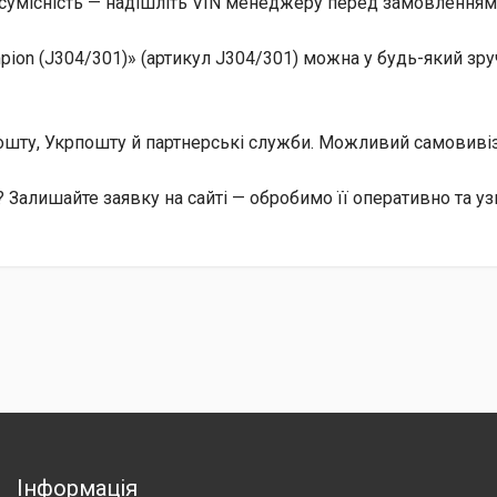
сумісність — надішліть VIN менеджеру перед замовленням, 
ion (J304/301)» (артикул J304/301) можна у будь-який зру
 Пошту, Укрпошту й партнерські служби. Можливий самовив
? Залишайте заявку на сайті — обробимо її оперативно та у
Інформація