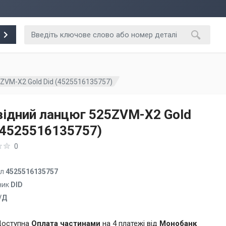
ZVM-X2 Gold Did (4525516135757)
ідний ланцюг 525ZVM-X2 Gold
(4525516135757)
0
ул
4525516135757
ник
DID
/Д
оступна
Оплата частинами
на 4 платежі від
Монобанк