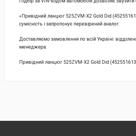
Підбір за VIN-кодом автомобіля дозволяє звузити 
«Привідний ланцюг 525ZVM-X2 Gold Did (45255161
сумісність і запропонує перевірений аналог.
Доставляємо замовлення по всій Україні: відділе
менеджера.
Привідний ланцюг 525ZVM-X2 Gold Did (4525516135