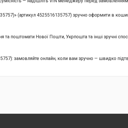
сумісність — надішліть VIN менеджеру перед замовленням, 
35757)» (артикул 4525516135757) зручно оформити в коши
ння та поштомати Нової Пошти, Укрпошта та інші зручні сп
757): замовляйте онлайн, коли вам зручно — швидко підтв