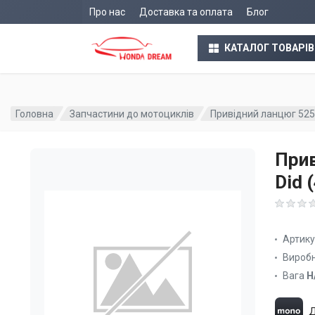
Про нас
Доставка та оплата
Блог
КАТАЛОГ ТОВАРІВ
Головна
Запчастини до мотоциклів
Привідний ланцюг 525
Прив
Did 
Артик
Вироб
Вага
Н
Д