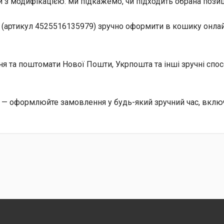
 з модифікацією: ми підкажемо, чи підходить обрана позиц
(артикул 4525516135979) зручно оформити в кошику онлайн
ння та поштомати Нової Пошти, Укрпошта та інші зручні сп
 — оформлюйте замовлення у будь-який зручний час, включ