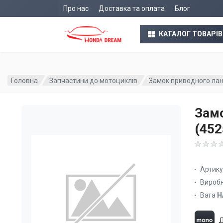
Про нас
Доставка та оплата
Блог
КАТАЛОГ ТОВАРІВ
Головна
Запчастини до мотоциклів
Замок приводного лан
Замо
(45
Артик
Вироб
Вага
Н
Д