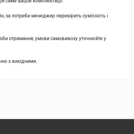
ія саме вашій комплектації.
; за потреби менеджер перевірить сумісність і
особи отримання; умови самовивозу уточнюйте у
но з вихідними.