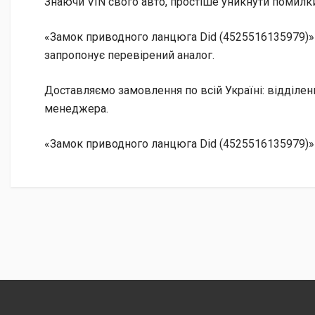
Знаючи VIN свого авто, простіше уникнути помилки
«Замок приводного ланцюга Did (4525516135979)» 
запропонує перевірений аналог.
Доставляємо замовлення по всій Україні: відділе
менеджера.
«Замок приводного ланцюга Did (4525516135979)»