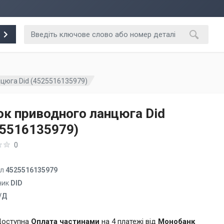
цюга Did (4525516135979)
к приводного ланцюга Did
25516135979)
0
ул
4525516135979
ник
DID
/Д
оступна
Оплата частинами
на 4 платежі від
Монобанк