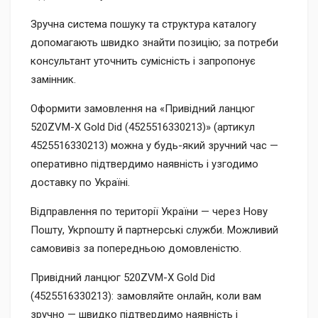
Зручна система пошуку та структура каталогу
допомагають швидко знайти позицію; за потреби
консультант уточнить сумісність і запропонує
замінник.
Оформити замовлення на «Привідний ланцюг
520ZVM-X Gold Did (4525516330213)» (артикул
4525516330213) можна у будь-який зручний час —
оперативно підтвердимо наявність і узгодимо
доставку по Україні.
Відправлення по території України — через Нову
Пошту, Укрпошту й партнерські служби. Можливий
самовивіз за попередньою домовленістю.
Привідний ланцюг 520ZVM-X Gold Did
(4525516330213): замовляйте онлайн, коли вам
зручно — швидко підтвердимо наявність і