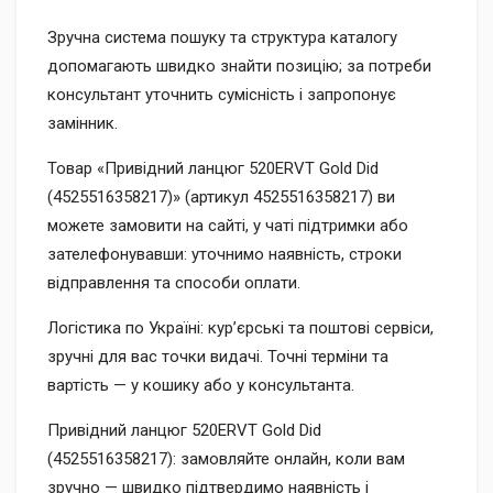
Зручна система пошуку та структура каталогу
допомагають швидко знайти позицію; за потреби
консультант уточнить сумісність і запропонує
замінник.
Товар «Привідний ланцюг 520ERVT Gold Did
(4525516358217)» (артикул 4525516358217) ви
можете замовити на сайті, у чаті підтримки або
зателефонувавши: уточнимо наявність, строки
відправлення та способи оплати.
Логістика по Україні: кур’єрські та поштові сервіси,
зручні для вас точки видачі. Точні терміни та
вартість — у кошику або у консультанта.
Привідний ланцюг 520ERVT Gold Did
(4525516358217): замовляйте онлайн, коли вам
зручно — швидко підтвердимо наявність і