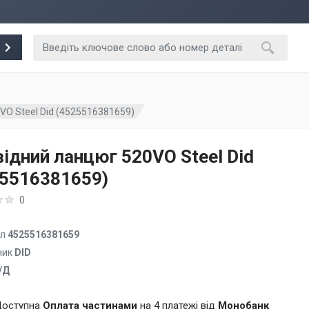
VO Steel Did (4525516381659)
ідний ланцюг 520VO Steel Did
25516381659)
0
ул
4525516381659
ник
DID
/Д
оступна
Оплата частинами
на 4 платежі від
Монобанк