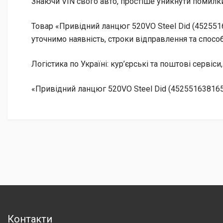
Знаючи VIN свого авто, простіше уникнути помилки
Товар «Привідний ланцюг 520VO Steel Did (4525516
уточнимо наявність, строки відправлення та способ
Логістика по Україні: кур’єрські та поштові сервіси
«Привідний ланцюг 520VO Steel Did (452551638165
Контакти