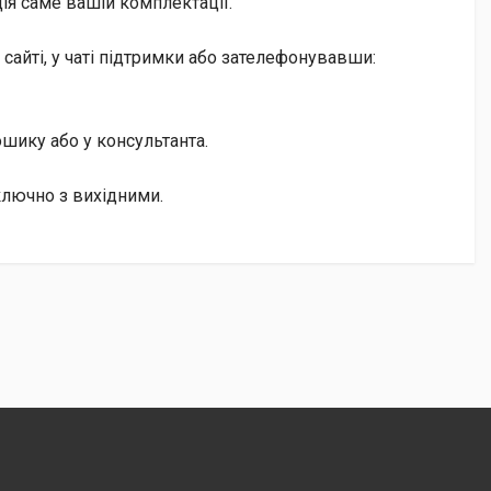
ія саме вашій комплектації.
айті, у чаті підтримки або зателефонувавши:
кошику або у консультанта.
ключно з вихідними.