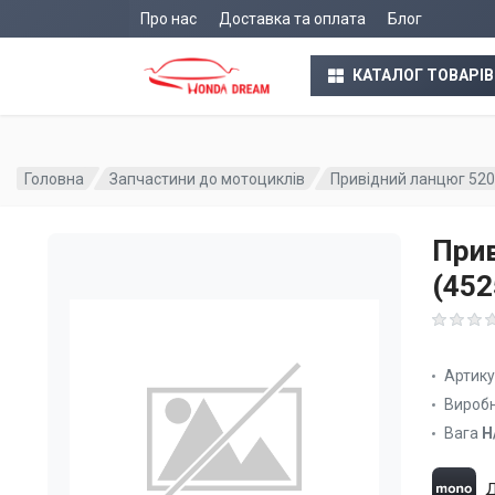
Про нас
Доставка та оплата
Блог
КАТАЛОГ ТОВАРІВ
Головна
Запчастини до мотоциклів
Привідний ланцюг 520
Прив
(45
Артик
Вироб
Вага
Н
Д