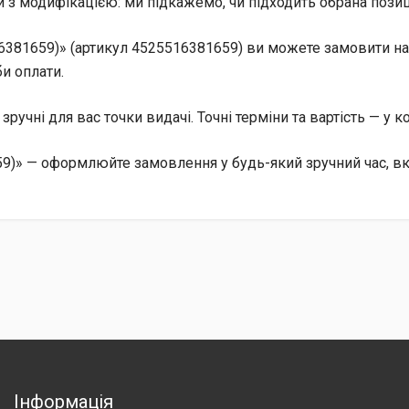
 з модифікацією: ми підкажемо, чи підходить обрана позиц
381659)» (артикул 4525516381659) ви можете замовити на с
и оплати.
, зручні для вас точки видачі. Точні терміни та вартість — у 
9)» — оформлюйте замовлення у будь-який зручний час, в
Інформація