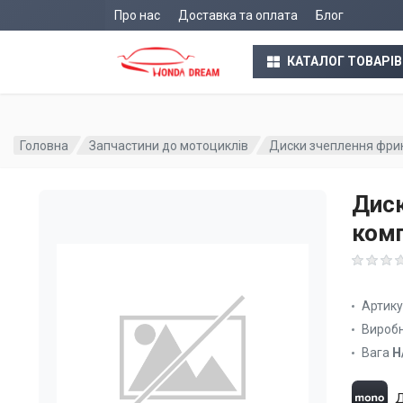
Про нас
Доставка та оплата
Блог
КАТАЛОГ ТОВАРІВ
Головна
Запчастини до мотоциклів
Диски зчеплення фрикц
Диск
комп
Артик
Вироб
Вага
Н
Д