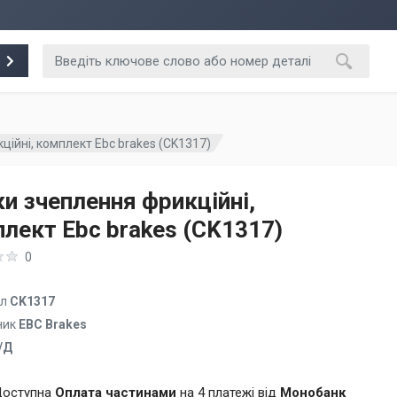
ійні, комплект Ebc brakes (CK1317)
и зчеплення фрикційні,
лект Ebc brakes (CK1317)
0
ул
CK1317
ник
EBC Brakes
/Д
оступна
Оплата частинами
на 4 платежі від
Монобанк