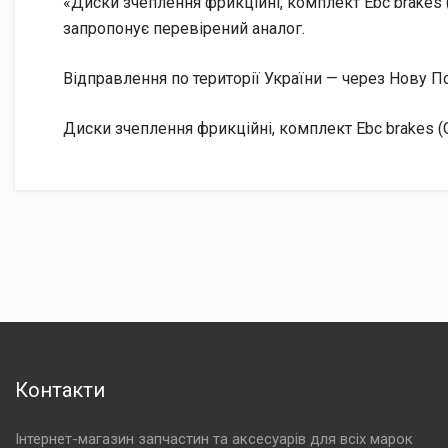
«Диски зчеплення фрикційні, комплект Ebc brakes 
запропонує перевірений аналог.
Відправлення по території України — через Нову
Диски зчеплення фрикційні, комплект Ebc brakes (
Контакти
Інтернет-магазин запчастин та аксесуарів для всіх марок