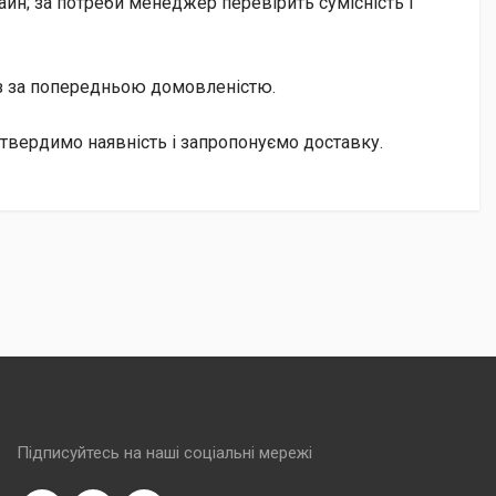
йн; за потреби менеджер перевірить сумісність і
із за попередньою домовленістю.
дтвердимо наявність і запропонуємо доставку.
Підписуйтесь на наші соціальні мережі