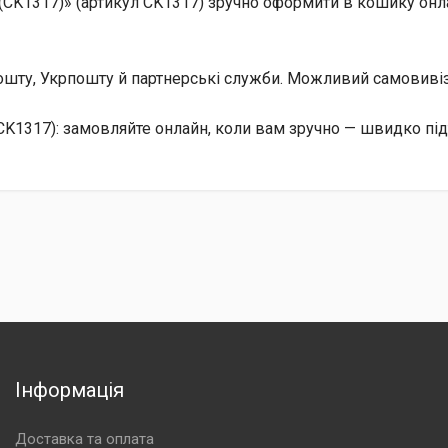
(CK1317)» (артикул CK1317) зручно оформити в кошику онла
 Пошту, Укрпошту й партнерські служби. Можливий самовив
CK1317): замовляйте онлайн, коли вам зручно — швидко пі
Інформація
Доставка та оплата