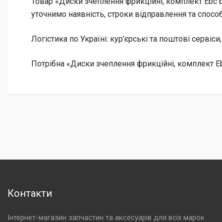
Товар «Диски зчеплення фрикційні, комплект Ebc b
уточнимо наявність, строки відправлення та способ
Логістика по Україні: кур’єрські та поштові сервіси
Потрібна «Диски зчеплення фрикційні, комплект Eb
Контакти
Інтернет-магазин запчастин та аксесуарів для всіх марок