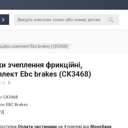
ійні, комплект Ebc brakes (CK3468)
и зчеплення фрикційні,
лект Ebc brakes (CK3468)
0
ул
CK3468
ник
EBC Brakes
/Д
оступна
Оплата частинами
на 4 платежі від
Монобанк