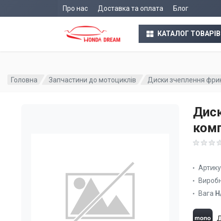
Про нас
Доставка та оплата
Блог
КАТАЛОГ ТОВАРІВ
Головна
Запчастини до мотоциклів
Диски зчеплення фрикц
Диск
комп
Артик
Вироб
Вага
Н
Д