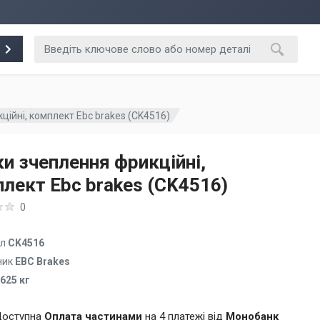
ійні, комплект Ebc brakes (CK4516)
и зчеплення фрикційні,
лект Ebc brakes (CK4516)
0
ул
CK4516
ник
EBC Brakes
.625 кг
оступна
Оплата частинами
на 4 платежі від
Монобанк