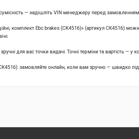
сумісність — надішліть VIN менеджеру перед замовленням, 
ні, комплект Ebc brakes (CK4516)» (артикул CK4516) можн
їні.
, зручні для вас точки видачі. Точні терміни та вартість — у 
CK4516): замовляйте онлайн, коли вам зручно — швидко пі