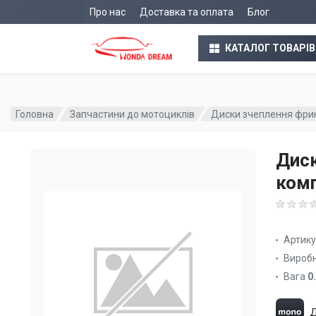
Про нас
Доставка та оплата
Блог
КАТАЛОГ ТОВАРІВ
Головна
Запчастини до мотоциклів
Диски зчеплення фрикц
Диск
комп
Артик
Вироб
Вага
0
Д