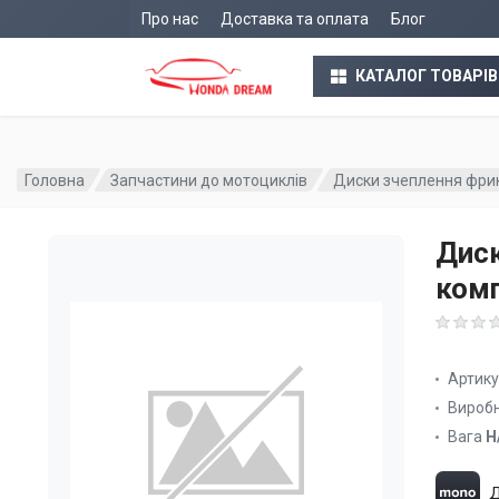
Про нас
Доставка та оплата
Блог
КАТАЛОГ ТОВАРІВ
Головна
Запчастини до мотоциклів
Диски зчеплення фрикц
Диск
комп
Артик
Вироб
Вага
Н
Д