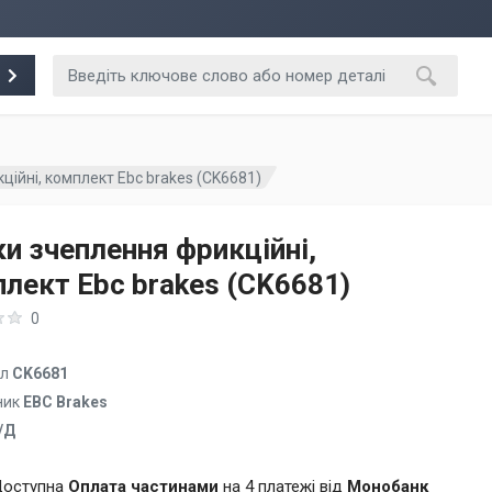
ійні, комплект Ebc brakes (CK6681)
и зчеплення фрикційні,
лект Ebc brakes (CK6681)
0
ул
CK6681
ник
EBC Brakes
/Д
оступна
Оплата частинами
на 4 платежі від
Монобанк