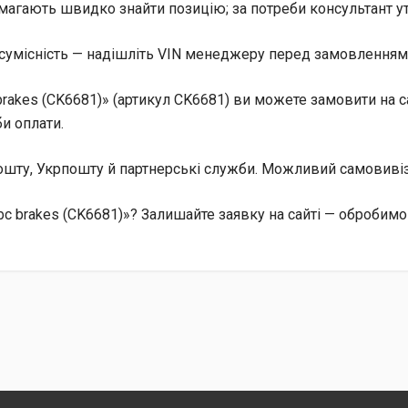
магають швидко знайти позицію; за потреби консультант уто
сумісність — надішліть VIN менеджеру перед замовленням, 
rakes (CK6681)» (артикул CK6681) ви можете замовити на са
и оплати.
 Пошту, Укрпошту й партнерські служби. Можливий самовив
c brakes (CK6681)»? Залишайте заявку на сайті — обробимо 