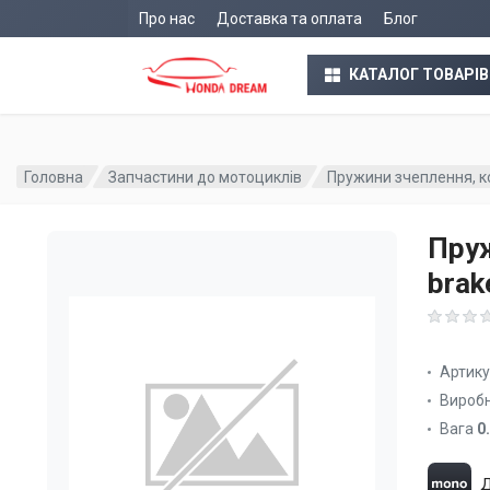
Про нас
Доставка та оплата
Блог
КАТАЛОГ ТОВАРІВ
Головна
Запчастини до мотоциклів
Пружини зчеплення, к
Пруж
brak
Артик
Вироб
Вага
0
Д