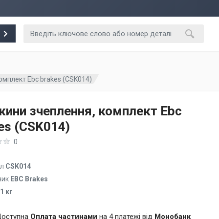
омплект Ebc brakes (CSK014)
ини зчеплення, комплект Ebc
es (CSK014)
0
ул
CSK014
ник
EBC Brakes
.1 кг
оступна
Оплата частинами
на 4 платежі від
Монобанк