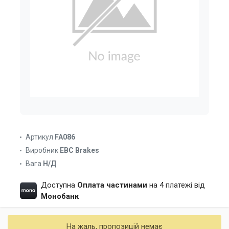
Артикул
FA086
Виробник
EBC Brakes
Вага
Н/Д
Доступна
Оплата частинами
на 4 платежі від
Монобанк
На жаль, пропозицій немає