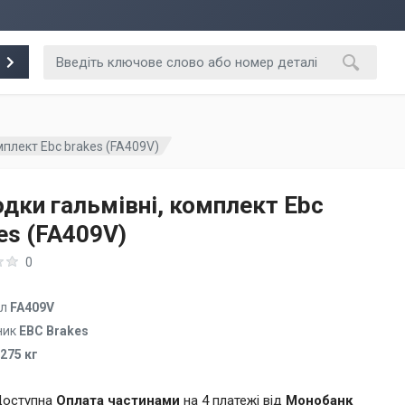
мплект Ebc brakes (FA409V)
дки гальмівні, комплект Ebc
es (FA409V)
0
ул
FA409V
ник
EBC Brakes
.275 кг
оступна
Оплата частинами
на 4 платежі від
Монобанк