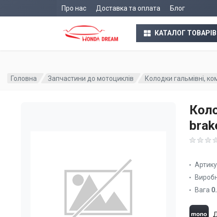
Про нас
Доставка та оплата
Блог
КАТАЛОГ ТОВАРІВ
Головна
Запчастини до мотоциклів
Колодки гальмівні, ко
Коло
brak
Артик
Вироб
Вага
0
Д