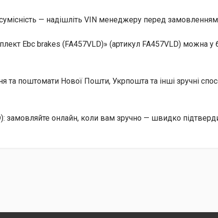
сумісність — надішліть VIN менеджеру перед замовленням, 
лект Ebc brakes (FA457VLD)» (артикул FA457VLD) можна у 
ння та поштомати Нової Пошти, Укрпошта та інші зручні сп
): замовляйте онлайн, коли вам зручно — швидко підтверд