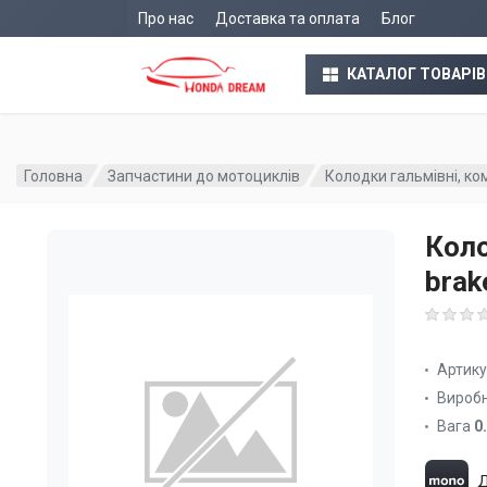
Про нас
Доставка та оплата
Блог
КАТАЛОГ ТОВАРІВ
Головна
Запчастини до мотоциклів
Колодки гальмівні, ко
Коло
brak
Артик
Вироб
Вага
0
Д