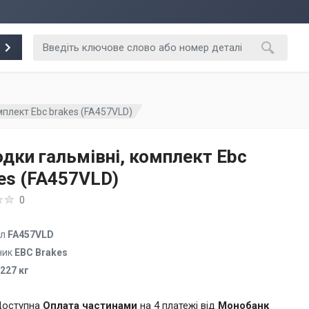
мплект Ebc brakes (FA457VLD)
дки гальмівні, комплект Ebc
es (FA457VLD)
0
ул
FA457VLD
ник
EBC Brakes
.227 кг
оступна
Оплата частинами
на 4 платежі від
Монобанк