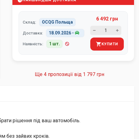
НАЙШВИДША ДОСТАВКА
6 492 грн
OCQG Польща
Склад:
18.09.2026
-
Доставка:
1 шт.
Наявність:
КУПИТИ
Ще 4 пропозиції від
1 797 грн
брати рішення під ваш автомобіль.
м без зайвих кроків.