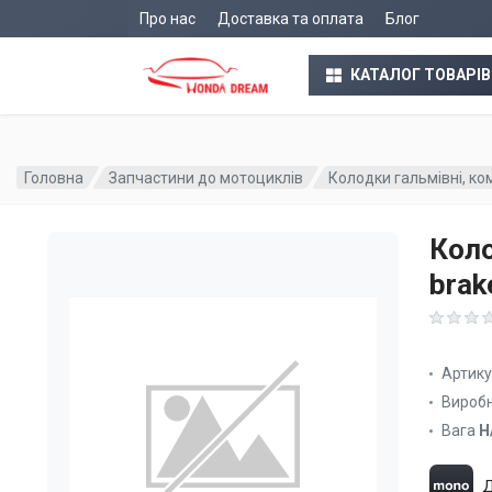
Про нас
Доставка та оплата
Блог
КАТАЛОГ ТОВАРІВ
Головна
Запчастини до мотоциклів
Колодки гальмівні, ко
Коло
brak
Артик
Вироб
Вага
Н
Д