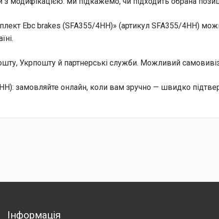
 з модифікацією: ми підкажемо, чи підходить обрана позиц
лект Ebc brakes (SFA355/4HH)» (артикул SFA355/4HH) можн
їні.
 Пошту, Укрпошту й партнерські служби. Можливий самовив
4HH): замовляйте онлайн, коли вам зручно — швидко підтве
Інформація