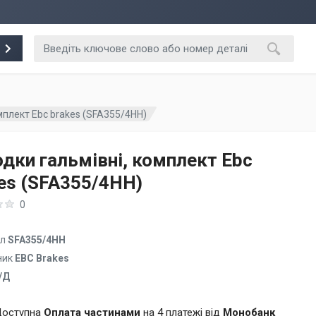
мплект Ebc brakes (SFA355/4HH)
дки гальмівні, комплект Ebc
es (SFA355/4HH)
0
ул
SFA355/4HH
ник
EBC Brakes
/Д
оступна
Оплата частинами
на 4 платежі від
Монобанк