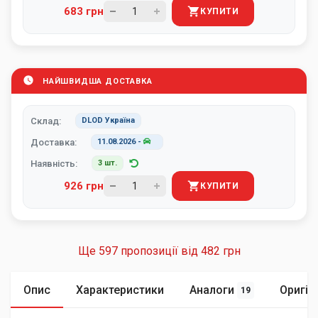
683 грн
КУПИТИ
НАЙШВИДША ДОСТАВКА
Склад:
DLOD Україна
Доставка:
11.08.2026
-
Наявність:
3 шт.
926 грн
КУПИТИ
Ще 597 пропозиції від
482 грн
Опис
Характеристики
Аналоги
Оригін
19