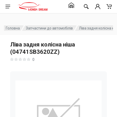
Головна
Запчастини до автомобілів
Ліва задня колісна н
Ліва задня колісна ніша
(04741SB3620ZZ)
0