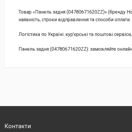
Товар «Панель задня (04780671620ZZ)» (бренду Hon
наявність, строки відправлення та способи оплати.
Логістика по Україні: кур’єрські та поштові сервіси
Панель задня (04780671620ZZ): замовляйте онлайн
Контакти