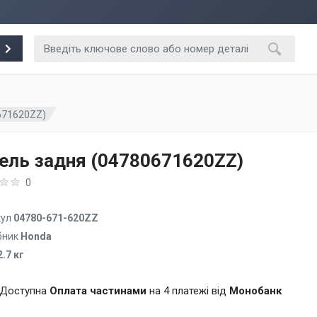
671620ZZ)
ель задня (04780671620ZZ)
0
кул
04780-671-620ZZ
бник
Honda
2.7 кг
Доступна
Оплата частинами
на 4 платежі від
Монобанк