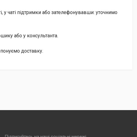
, у чаті підтримки або зателефонувавши: уточнимо
кошику або у консультанта.
опонуємо доставку.
Підписуйтесь на наші соціальні мережі