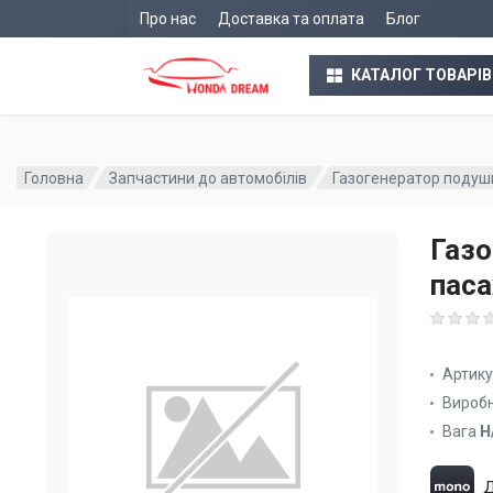
Про нас
Доставка та оплата
Блог
КАТАЛОГ ТОВАРІВ
Головна
Запчастини до автомобілів
Газогенератор подуш
Газо
пас
Артик
Вироб
Вага
Н
Д