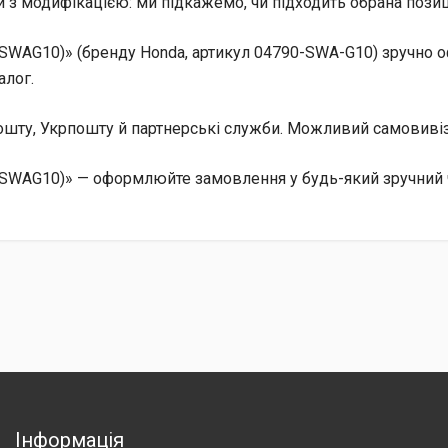
 з модифікацією: ми підкажемо, чи підходить обрана позиц
SWAG10)» (бренду Honda, артикул 04790-SWA-G10) зручно 
алог.
 Пошту, Укрпошту й партнерські служби. Можливий самовив
SWAG10)» — оформлюйте замовлення у будь-який зручний ч
Інформація