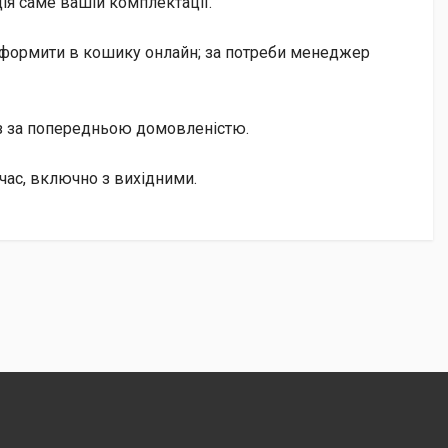
ія саме вашій комплектації.
оформити в кошику онлайн; за потреби менеджер
із за попередньою домовленістю.
ас, включно з вихідними.