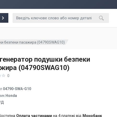
ки безпеки пасажира (04790SWAG10)
генератор подушки безпеки
ажира (04790SWAG10)
0
ул
04790-SWA-G10
ник
Honda
/Д
оступна
Оплата частинами
на 4 платежі від
Монобанк