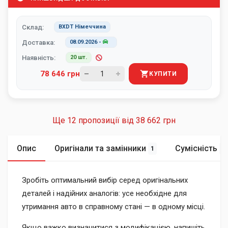
Склад:
BXDT Німеччина
Доставка:
08.09.2026
-
Наявність:
20 шт.
78 646 грн
КУПИТИ
Ще 12 пропозиції від
38 662 грн
Опис
Оригінали та замінники
Сумісність
1
1
Зробіть оптимальний вибір серед оригінальних
деталей і надійних аналогів: усе необхідне для
утримання авто в справному стані — в одному місці.
Якщо важко визначитися з модифікацією, напишіть