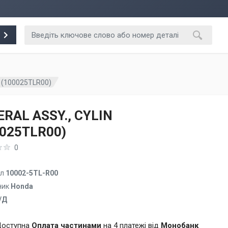
 (100025TLR00)
RAL ASSY., CYLIN
0025TLR00)
0
ул
10002-5TL-R00
ник
Honda
/Д
оступна
Оплата частинами
на 4 платежі від
Монобанк