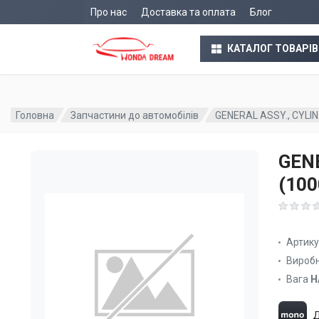
Про нас
Доставка та оплата
Блог
КАТАЛОГ ТОВАРІВ
Головна
Запчастини до автомобілів
GENERAL ASSY., CYLIN
GENE
(10
Артик
Вироб
Вага
Н
Д