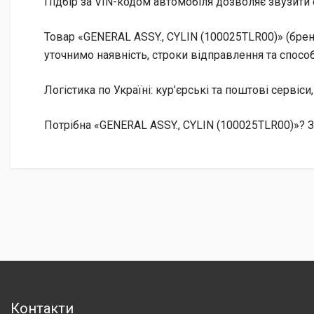
Підбір за VIN-кодом автомобіля дозволяє звузити 
Товар «GENERAL ASSY., CYLIN (100025TLR00)» (брен
уточнимо наявність, строки відправлення та способ
Логістика по Україні: кур’єрські та поштові сервіси
Потрібна «GENERAL ASSY., CYLIN (100025TLR00)»? З
Контакти