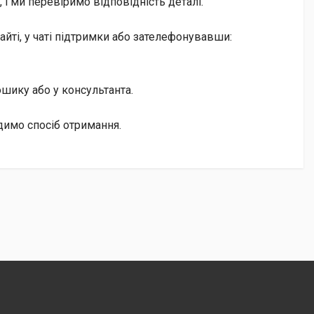
і ми перевіримо відповідність деталі.
йті, у чаті підтримки або зателефонувавши:
кошику або у консультанта.
димо спосіб отримання.