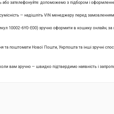
ь або зателефонуйте: допоможемо з підбором і оформлення
сумісність — надішліть VIN менеджеру перед замовленням, 
икул 10002-6Y0-E00) зручно оформити в кошику онлайн; за 
ння та поштомати Нової Пошти, Укрпошта та інші зручні сп
коли вам зручно — швидко підтвердимо наявність і запроп