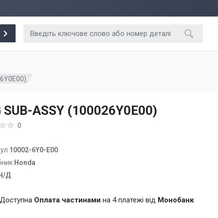
26Y0E00)
 SUB-ASSY (100026Y0E00)
0
кул
10002-6Y0-E00
бник
Honda
Н/Д
Доступна
Оплата частинами
на 4 платежі від
Монобанк