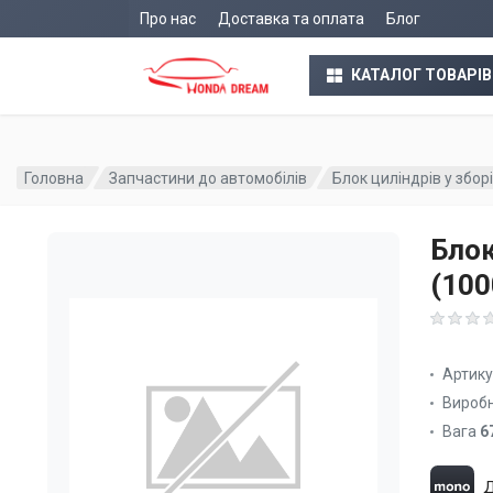
Про нас
Доставка та оплата
Блог
КАТАЛОГ ТОВАРІВ
Головна
Запчастини до автомобілів
Блок циліндрів у збо
Блок
(10
Артик
Вироб
Вага
6
Д