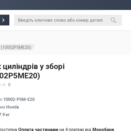
рі (10002P5ME20)
 циліндрів у зборі
002P5ME20)
0
ул
10002-P5M-E20
ник
Honda
7.9 кг
оступна
Оплата частинами
на 4 платежі від
Монобанк