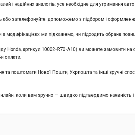
лей і надійних аналогів: усе необхідне для утримання авто
ь або зателефонуйте: допоможемо з підбором і оформлення
 з модифікацією: ми підкажемо, чи підходить обрана позиц
ду Honda, артикул 10002-R70-A10) ви можете замовити на са
и оплати.
ння та поштомати Нової Пошти, Укрпошта та інші зручні сп
онлайн, коли вам зручно — швидко підтвердимо наявність і