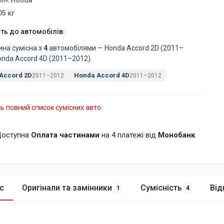
ник
Honda
05 кг
ть до автомобілів:
ина сумісна з
4
автомобілями — Honda Accord 2D (2011–
onda Accord 4D (2011–2012).
Accord 2D
Honda Accord 4D
2011–2012
2011–2012
ь повний список сумісних авто
оступна
Оплата частинами
на 4 платежі від
Монобанк
с
Оригінали та замінники
Сумісність
Від
1
4