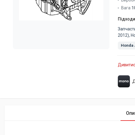
Вироб
Вага
1
Підходи
Запчаст
2012), H
Honda 
Дивитис
Д
Опи