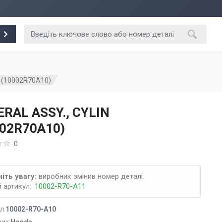
N (10002R70A10)
RAL ASSY., CYLIN
002R70A10)
0
іть увагу:
виробник змінив номер деталі.
 артикул:
10002-R70-A11
ул
10002-R70-A10