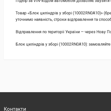
Підбір за VIN-кодом автомобіля дозволяє звузити 
Товар «Блок циліндрів у зборі (10002RN0A10)» (бр
уточнимо наявність, строки відправлення та способ
Відправлення по території України — через Нову
Блок циліндрів у зборі (10002RN0A10): замовляйте
Контакти