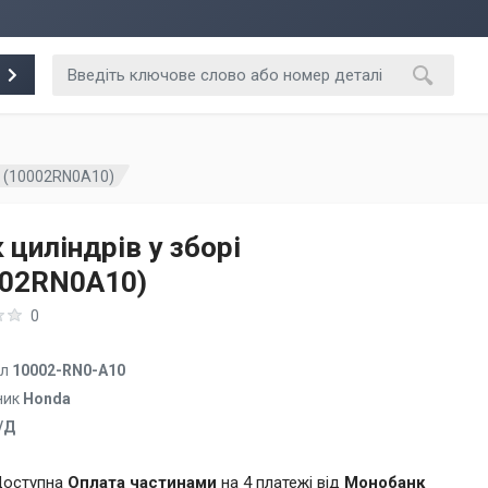
рі (10002RN0A10)
 циліндрів у зборі
002RN0A10)
0
ул
10002-RN0-A10
ник
Honda
/Д
оступна
Оплата частинами
на 4 платежі від
Монобанк