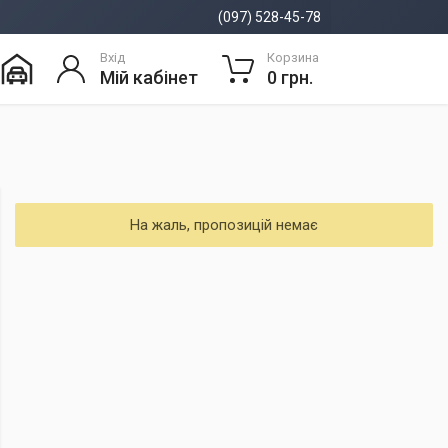
(097) 528-45-78
Вхід
Корзина
Мій кабінет
0 грн.
На жаль, пропозицій немає