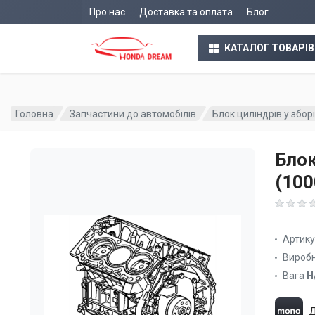
Про нас
Доставка та оплата
Блог
КАТАЛОГ ТОВАРІВ
Головна
Запчастини до автомобілів
Блок циліндрів у збо
Блок
(10
Артик
Вироб
Вага
Н
Д