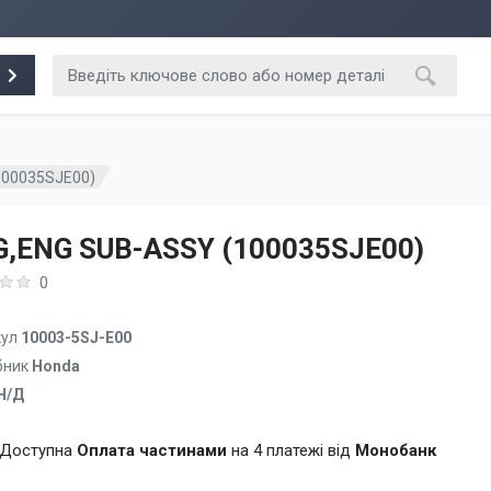
100035SJE00)
,ENG SUB-ASSY (100035SJE00)
0
кул
10003-5SJ-E00
бник
Honda
Н/Д
Доступна
Оплата частинами
на 4 платежі від
Монобанк