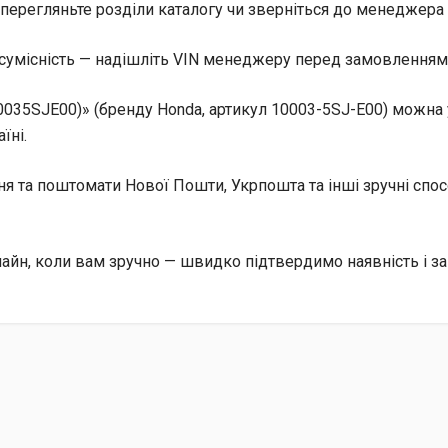
перегляньте розділи каталогу чи зверніться до менеджера 
сумісність — надішліть VIN менеджеру перед замовленням, 
35SJE00)» (бренду Honda, артикул 10003-5SJ-E00) можна у
їні.
ння та поштомати Нової Пошти, Укрпошта та інші зручні сп
йн, коли вам зручно — швидко підтвердимо наявність і з