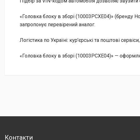
Підбір за VIN-кодом автомобіля дозволяє звузити 
«Головка блоку в зборі (10003PCXE04)» (бренду Ho
запропонує перевірений аналог.
Логістика по Україні: кур’єрські та поштові сервіси
«Головка блоку в зборі (10003PCXE04)» — оформлю
Контакти