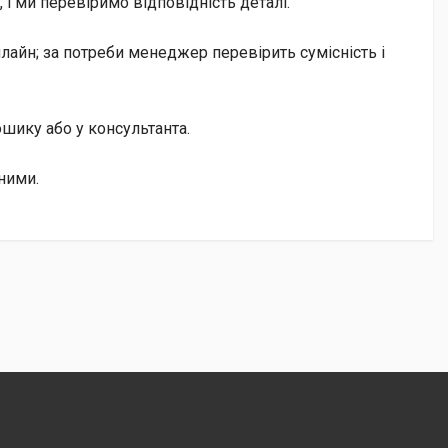
і ми перевіримо відповідність деталі.
лайн; за потреби менеджер перевірить сумісність і
кошику або у консультанта.
ними.