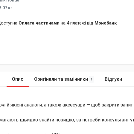
ник
Honda
8.07 кг
оступна
Оплата частинами
на 4 платежі від
Монобанк
Опис
Оригінали та замінники
Відгуки
1
й якісні аналоги, а також аксесуари — щоб закрити запит і 
магають швидко знайти позицію; за потреби консультант уто