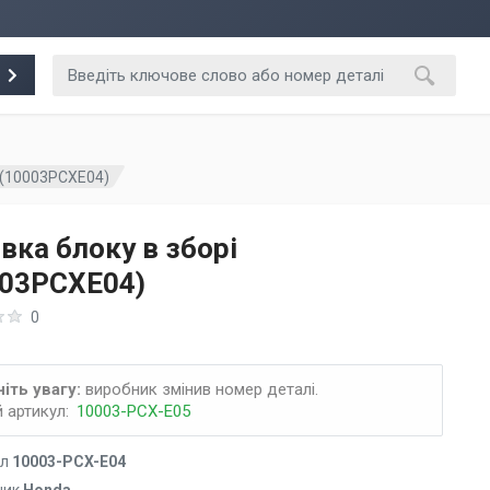
і (10003PCXE04)
вка блоку в зборі
003PCXE04)
0
іть увагу:
виробник змінив номер деталі.
 артикул:
10003-PCX-E05
ул
10003-PCX-E04