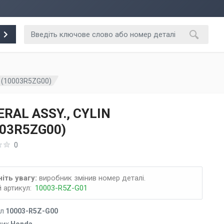
N (10003R5ZG00)
RAL ASSY., CYLIN
003R5ZG00)
0
іть увагу:
виробник змінив номер деталі.
 артикул:
10003-R5Z-G01
ул
10003-R5Z-G00