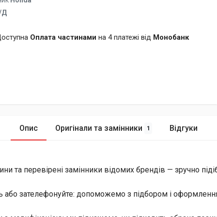
ник
Honda
/Д
оступна
Оплата частинами
на 4 платежі від
Монобанк
Опис
Оригінали та замінники
Відгуки
1
ини та перевірені замінники відомих брендів — зручно піді
ь або зателефонуйте: допоможемо з підбором і оформлення