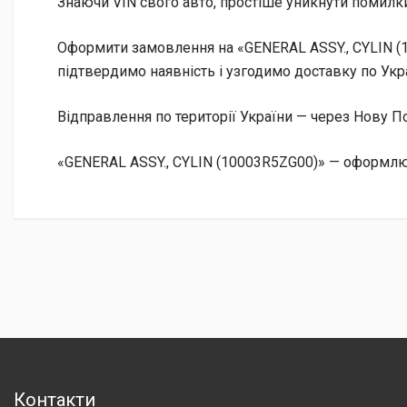
Знаючи VIN свого авто, простіше уникнути помилки
Оформити замовлення на «GENERAL ASSY., CYLIN (1
підтвердимо наявність і узгодимо доставку по Укра
Відправлення по території України — через Нову
«GENERAL ASSY., CYLIN (10003R5ZG00)» — оформлюй
Контакти