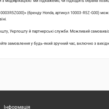
 з модифікацією: ми підкажемо, чи підходить обрана позиц
0003R5ZG00)» (бренду Honda, артикул 10003-R5Z-G00) можн
їні.
 Пошту, Укрпошту й партнерські служби. Можливий самовив
те замовлення у будь-який зручний час, включно з вихід
Інформація