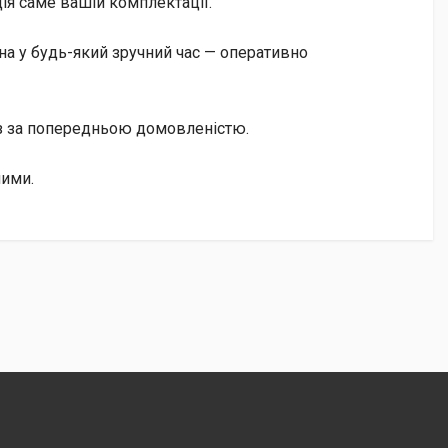
ія саме вашій комплектації.
а у будь-який зручний час — оперативно
із за попередньою домовленістю.
ними.