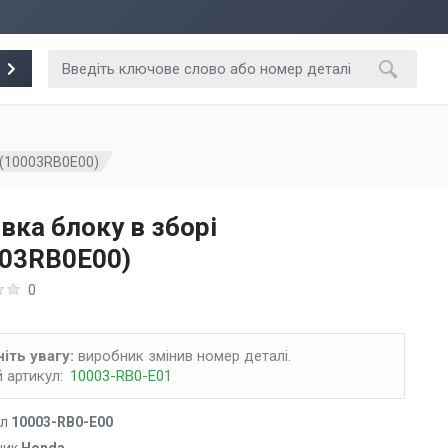
і (10003RB0E00)
вка блоку в зборі
003RB0E00)
0
іть увагу:
виробник змінив номер деталі.
 артикул:
10003-RB0-E01
ул
10003-RB0-E00