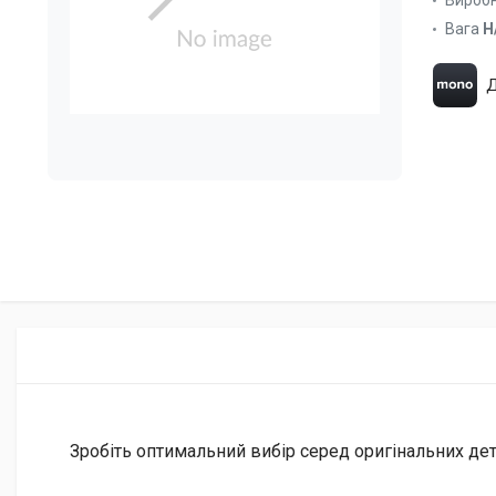
Вироб
Вага
Н
Д
Зробіть оптимальний вибір серед оригінальних дета