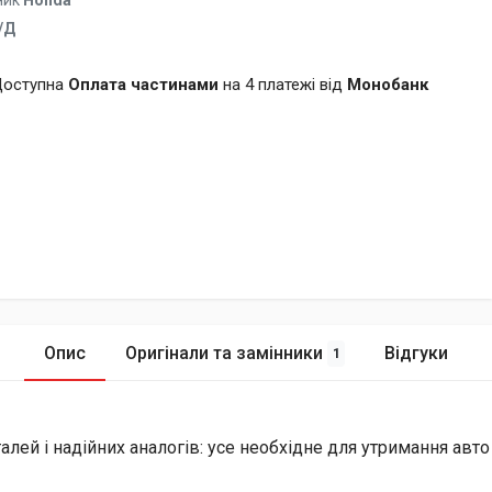
ник
Honda
/Д
оступна
Оплата частинами
на 4 платежі від
Монобанк
Опис
Оригінали та замінники
Відгуки
1
лей і надійних аналогів: усе необхідне для утримання авто