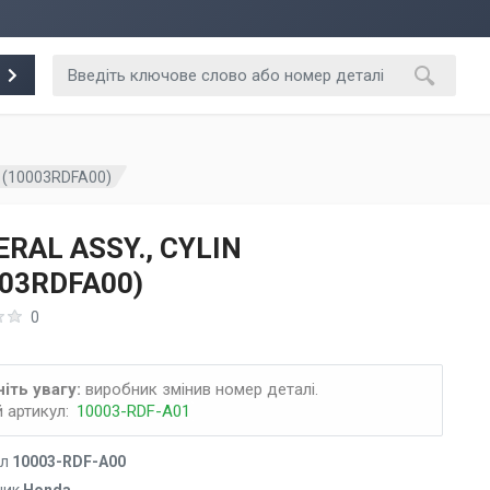
N (10003RDFA00)
RAL ASSY., CYLIN
003RDFA00)
0
іть увагу:
виробник змінив номер деталі.
 артикул:
10003-RDF-A01
ул
10003-RDF-A00