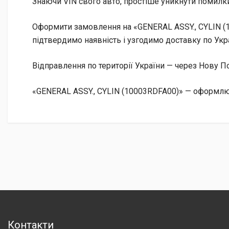
Знаючи VIN свого авто, простіше уникнути помилки
Оформити замовлення на «GENERAL ASSY., CYLIN (1
підтвердимо наявність і узгодимо доставку по Укра
Відправлення по території України — через Нову
«GENERAL ASSY., CYLIN (10003RDFA00)» — оформлюй
Контакти