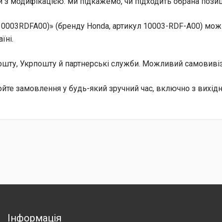
 з модифікацією: ми підкажемо, чи підходить обрана позиц
0003RDFA00)» (бренду Honda, артикул 10003-RDF-A00) можн
їні.
 Пошту, Укрпошту й партнерські служби. Можливий самовив
те замовлення у будь-який зручний час, включно з вихід
Інформація