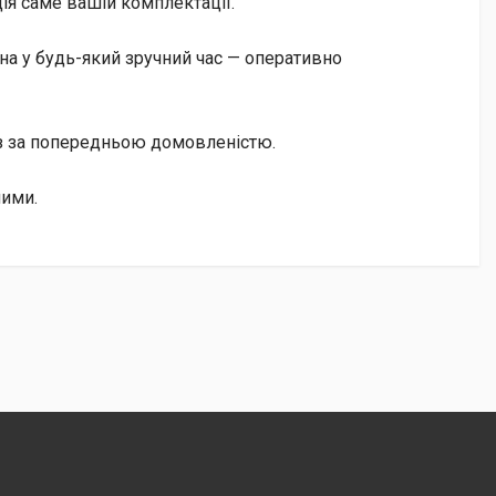
ія саме вашій комплектації.
а у будь-який зручний час — оперативно
із за попередньою домовленістю.
ними.