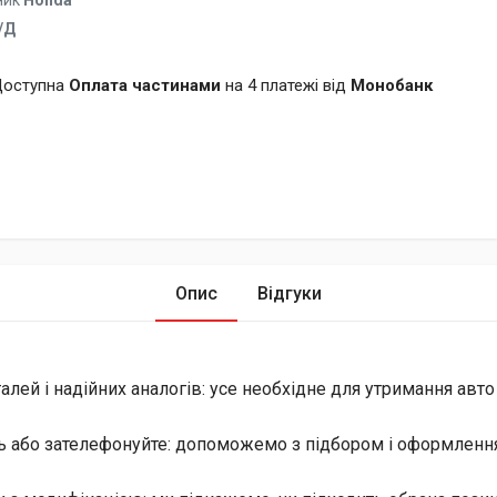
ник
Honda
/Д
оступна
Оплата частинами
на 4 платежі від
Монобанк
Опис
Відгуки
лей і надійних аналогів: усе необхідне для утримання авто
ь або зателефонуйте: допоможемо з підбором і оформлення