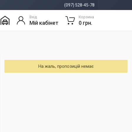
(097) 528-45-78
Вхід
Корзина
Мій кабінет
0 грн.
На жаль, пропозицій немає