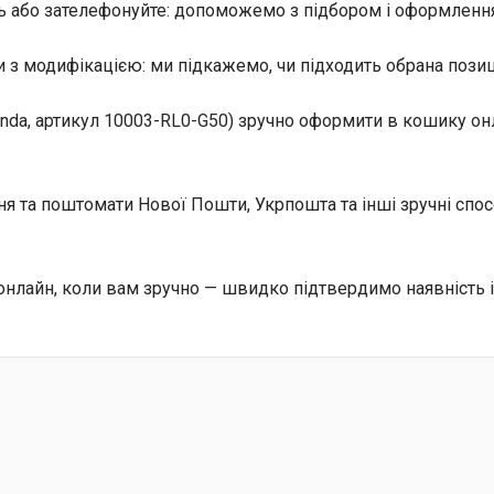
ь або зателефонуйте: допоможемо з підбором і оформлення
 з модифікацією: ми підкажемо, чи підходить обрана позиц
nda, артикул 10003-RL0-G50) зручно оформити в кошику онл
ння та поштомати Нової Пошти, Укрпошта та інші зручні сп
 онлайн, коли вам зручно — швидко підтвердимо наявність 