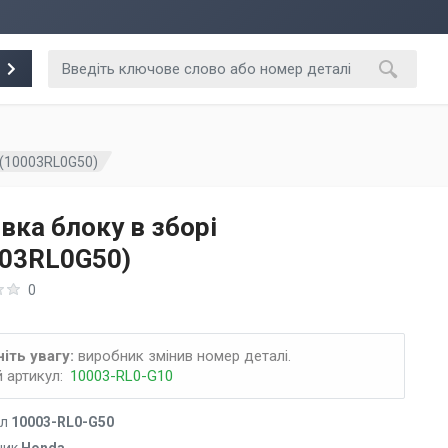
і (10003RL0G50)
вка блоку в зборі
003RL0G50)
0
іть увагу:
виробник змінив номер деталі.
 артикул:
10003-RL0-G10
ул
10003-RL0-G50