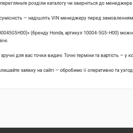
перегляньте розділи каталогу чи зверніться до менеджера 
сумісність — надішліть VIN менеджеру перед замовленням, 
00045G5H00)» (бренду Honda, артикул 10004-5G5-H00) можн
їні.
, зручні для вас точки видачі. Точні терміни та вартість — у 
алишайте заявку на сайті — обробимо її оперативно та узго