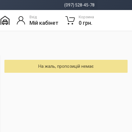
(097) 528-45-78
Вхід
Корзина
Мій кабінет
0 грн.
На жаль, пропозицій немає