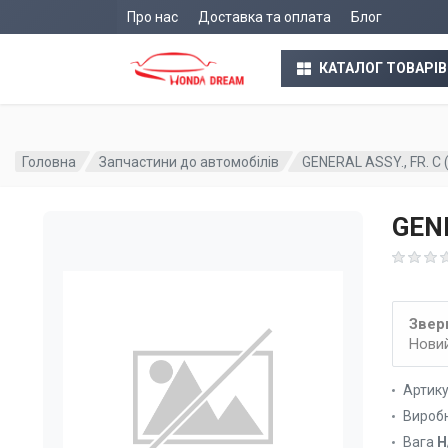
Про нас
Доставка та оплата
Блог
КАТАЛОГ ТОВАРІВ
Головна
Запчастини до автомобілів
GENERAL ASSY., FR. C
GENE
Зверн
Новий
Артик
Вироб
Вага
Н