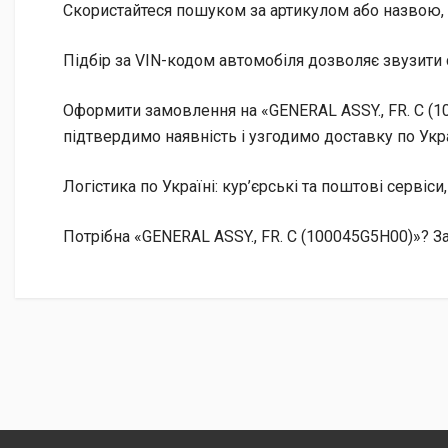
Скористайтеся пошуком за артикулом або назвою, 
Підбір за VIN-кодом автомобіля дозволяє звузити 
Оформити замовлення на «GENERAL ASSY., FR. C (1
підтвердимо наявність і узгодимо доставку по Укра
Логістика по Україні: кур’єрські та поштові сервіси
Потрібна «GENERAL ASSY., FR. C (100045G5H00)»? З