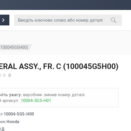
 (100045G5H00)
RAL ASSY., FR. C (100045G5H00)
0
іть увагу:
виробник змінив номер деталі.
 артикул:
10004-5G5-H01
ул
10004-5G5-H00
ник
Honda
/Д