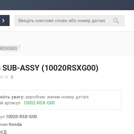
0RSXG00)
 SUB-ASSY (10020RSXG00)
0
ніть увагу:
виробник змінив номер деталі.
й артикул:
10002-RSX-G00
кул
10020-RSX-G00
бник
Honda
Н/Д