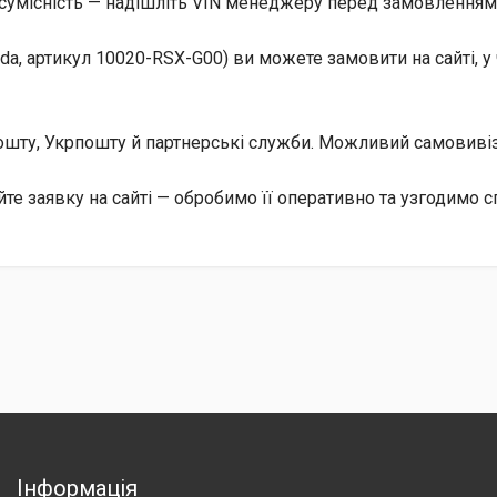
сумісність — надішліть VIN менеджеру перед замовленням, 
a, артикул 10020-RSX-G00) ви можете замовити на сайті, у
 Пошту, Укрпошту й партнерські служби. Можливий самовив
е заявку на сайті — обробимо її оперативно та узгодимо с
Інформація