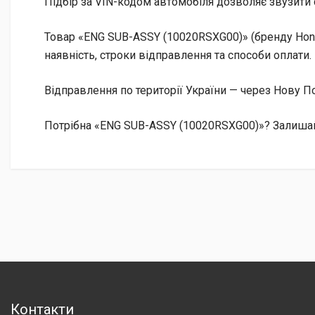
Підбір за VIN-кодом автомобіля дозволяє звузити 
Товар «ENG SUB-ASSY (10020RSXG00)» (бренду Hond
наявність, строки відправлення та способи оплати.
Відправлення по території України — через Нову
Потрібна «ENG SUB-ASSY (10020RSXG00)»? Залишайт
Контакти