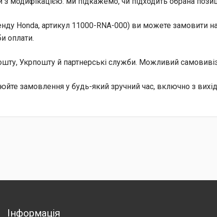
 з модифікацією: ми підкажемо, чи підходить обрана позиц
енду Honda, артикул 11000-RNA-000) ви можете замовити на 
и оплати.
 Пошту, Укрпошту й партнерські служби. Можливий самовив
юйте замовлення у будь-який зручний час, включно з вихі
Інформація