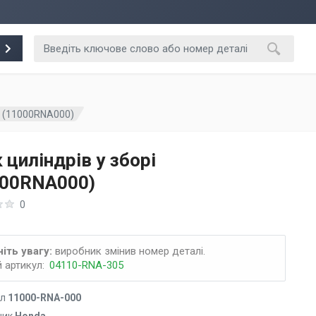
рі (11000RNA000)
 циліндрів у зборі
000RNA000)
0
іть увагу:
виробник змінив номер деталі.
 артикул:
04110-RNA-305
ул
11000-RNA-000