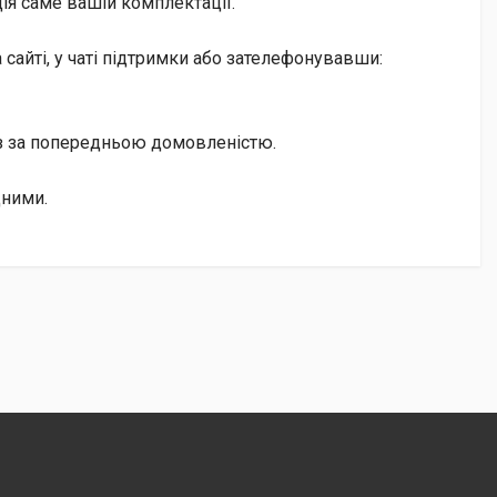
ія саме вашій комплектації.
сайті, у чаті підтримки або зателефонувавши:
із за попередньою домовленістю.
дними.