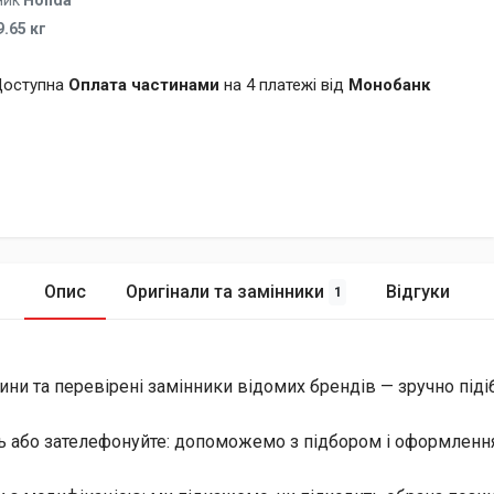
ник
Honda
9.65 кг
оступна
Оплата частинами
на 4 платежі від
Монобанк
Опис
Оригінали та замінники
Відгуки
1
ини та перевірені замінники відомих брендів — зручно піді
ь або зателефонуйте: допоможемо з підбором і оформлення